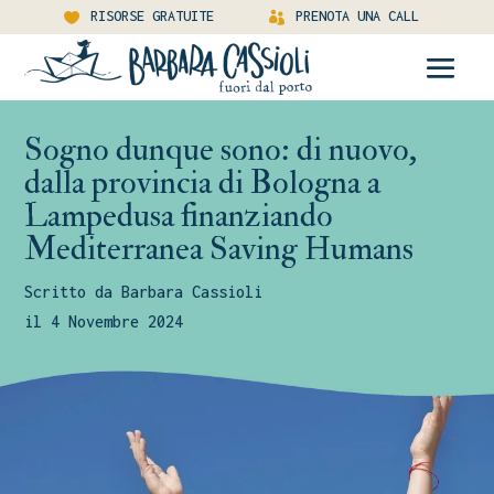
RISORSE GRATUITE
PRENOTA UNA CALL
Sogno dunque sono: di nuovo,
dalla provincia di Bologna a
Lampedusa finanziando
Mediterranea Saving Humans
Scritto da Barbara Cassioli
il 4 Novembre 2024