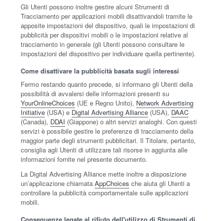
Gli Utenti possono inoltre gestire alcuni Strumenti di
Tracciamento per applicazioni mobili disattivandoli tramite le
apposite impostazioni del dispositivo, quali le impostazioni di
pubblicità per dispositivi mobili o le impostazioni relative al
tracciamento in generale (gli Utenti possono consultare le
impostazioni del dispositivo per individuare quella pertinente).
Come disattivare la pubblicità basata sugli interessi
Fermo restando quanto precede, si informano gli Utenti della
possibilità di avvalersi delle informazioni presenti su
YourOnlineChoices
(UE e Regno Unito),
Network Advertising
Initiative
(USA) e
Digital Advertising Alliance
(USA),
DAAC
(Canada),
DDAI
(Giappone) o altri servizi analoghi. Con questi
servizi è possibile gestire le preferenze di tracciamento della
maggior parte degli strumenti pubblicitari. Il Titolare, pertanto,
consiglia agli Utenti di utilizzare tali risorse in aggiunta alle
informazioni fornite nel presente documento.
La Digital Advertising Alliance mette inoltre a disposizione
un’applicazione chiamata
AppChoices
che aiuta gli Utenti a
controllare la pubblicità comportamentale sulle applicazioni
mobili.
Conseguenze legate al rifiuto dell'utilizzo di Strumenti di