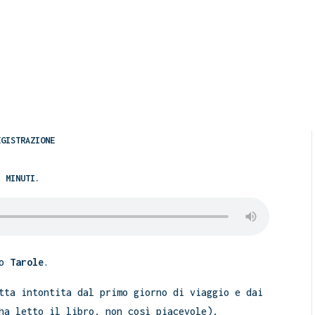
EGISTRAZIONE
5 MINUTI.
io
Tarole
.
tta intontita dal primo giorno di viaggio e dai
ha letto il libro, non così piacevole),