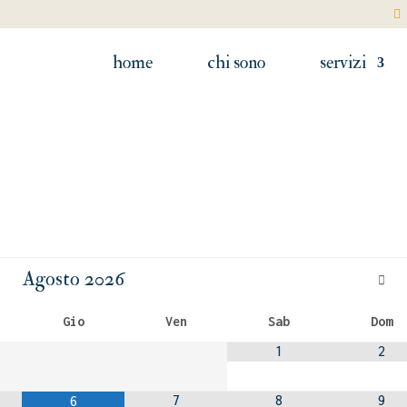
home
chi sono
servizi
Agosto
2026
Gio
Ven
Sab
Dom
1
2
7
8
9
6