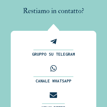
Restiamo in contatto?
B

GRUPPO SU TELEGRAM

CANALE WHATSAPP
